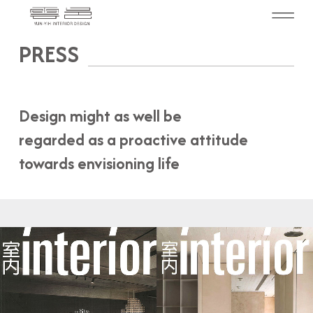
PRESS
Design might as well be
regarded as a proactive attitude
towards envisioning life