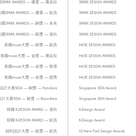
SPARK AWARDS — 優選 — 潘朵拉
SPARK DESIGN AWARDS
國SPARK AWARDS — 優選 — 鉛洗
SPARK DESIGN AWARDS
國SPARK AWARDS — 銅獎 — 未央
SPARK DESIGN AWARDS
國SPARK AWARDS — 銀獎 — 逆向
SPARK DESIGN AWARDS
美國muse大獎 — 銀獎 — 鉛洗
MUSE DESIGN AWARDS
美國muse大獎 — 金獎 — 潘朵拉
MUSE DESIGN AWARDS
美國muse大獎 — 金獎 — 祭壇
MUSE DESIGN AWARDS
美國muse大獎 — 金獎 — 競秀
MUSE DESIGN AWARDS
大賽SIDA — 銅獎 — Pandora
Singapore SIDA Award
賽SIDA — 銀獎 — Boundless
Singapore SIDA Award
韓國 K-DESIGN AWARD — 逆向
K-Design Award
韓國 K-DESIGN AWARD — 鉛洗
K-Design Award
紐約設計大獎 — 銀獎 — 鉛洗
US New York Design Awards