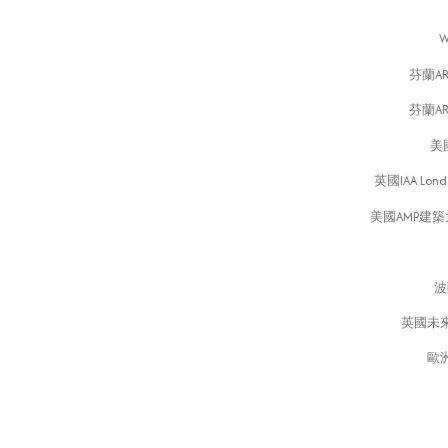
芬蘭ARC
芬蘭ARC
美
英國IAA Lond
美國AMP建築
波
英國未來
歐