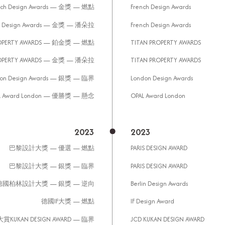
ch Design Awards — 金獎 — 燃點
French Design Awards
 Design Awards — 金獎 — 潘朵拉
French Design Awards
OPERTY AWARDS — 鉑金獎 — 燃點
TITAN PROPERTY AWARDS
OPERTY AWARDS — 金獎 — 潘朵拉
TITAN PROPERTY AWARDS
n Design Awards — 銀獎 — 臨界
London Design Awards
 Award London — 優勝獎 — 懸念
OPAL Award London
2023
2023
巴黎設計大獎 — 優選 — 燃點
PARIS DESIGN AWARD
巴黎設計大獎 — 銀獎 — 臨界
PARIS DESIGN AWARD
德國柏林設計大獎 — 銀獎 — 逆向
Berlin Design Awards
德國IF大獎 — 燃點
IF Design Award
UKAN DESIGN AWARD — 臨界
JCD KUKAN DESIGN AWARD