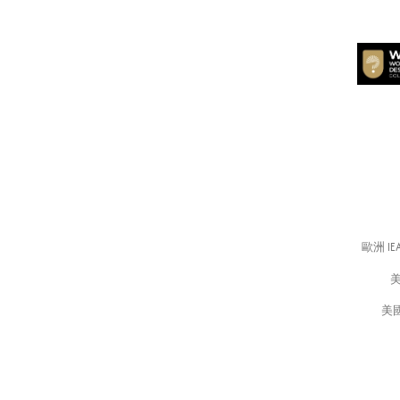
歐洲 I
美
美