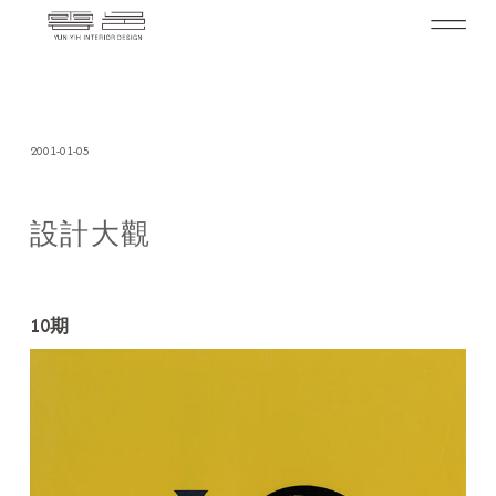
2001-01-05
設計大觀
10期