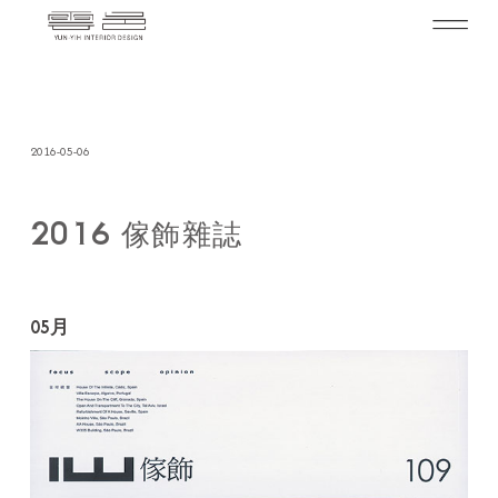
2016-05-06
2016 傢飾雜誌
05月