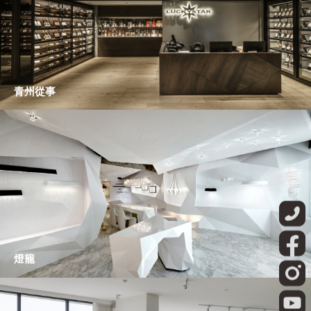
青州從事
燈籠