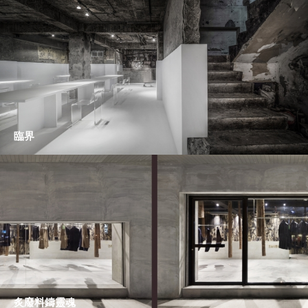
臨界
炙廢料鑄靈魂