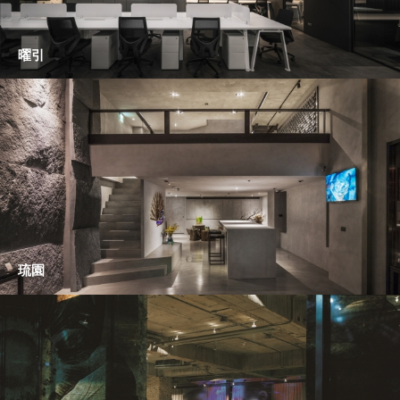
曜引
琉園