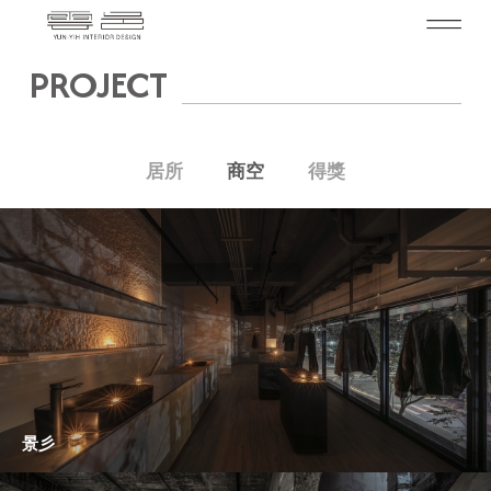
PROJECT
居所
商空
得獎
景彡