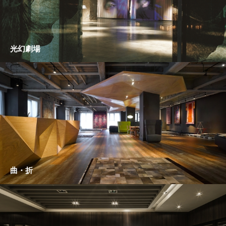
光幻劇場
曲・折