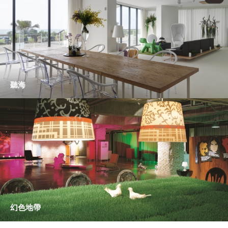
聽海
幻色地帶