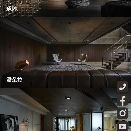
琢陸
潘朵拉