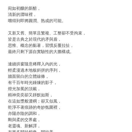
宛如初釀的新醅，
清新的澀味裡，
嚐得到即將圓潤、熟成的可能。
又新又舊、簡單且繁複、工整卻不受拘束，
皆是古典之於現代的矛與盾，
思惟、概念的黏著，習慣反覆拉扯，
最終只剩下源自實驗性的大膽構成。
連續拱窗隨意稀釋入內的光，
輕柔漫過木地板斜拼的序列，
牆面留白的立體線條，
有千百年時光錘煉的影子，
燈光加冕的頂戴，
精神奕奕卻又靜默如斯，
在這如漿般濃稠；卻又似風，
乾淨不著痕跡的奇妙氛圍裡，
亦陽亦陰的調和，
剛與柔的交界處，
老靈魂、新解譯，