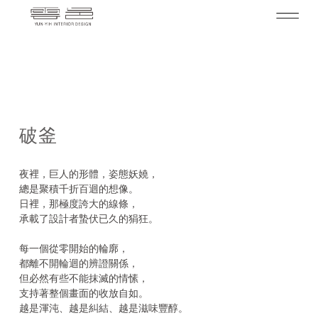
破釜
夜裡，巨人的形體，姿態妖嬈，
總是聚積千折百迴的想像。
日裡，那極度誇大的線條，
承載了設計者蟄伏已久的狷狂。
每一個從零開始的輪廓，
都離不開輪迴的辨證關係，
但必然有些不能抹滅的情愫，
支持著整個畫面的收放自如。
越是渾沌、越是糾結、越是滋味豐醇。